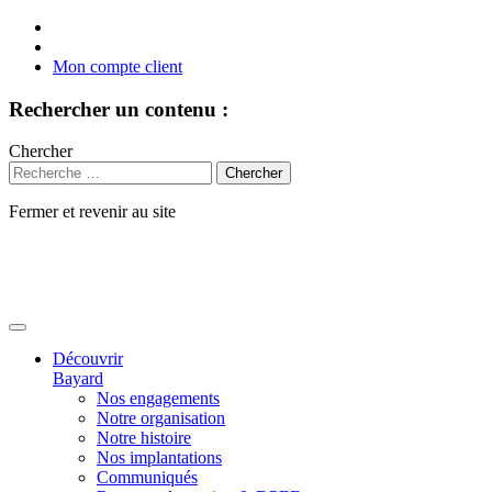
Mon compte client
Rechercher un contenu :
Chercher
Fermer et revenir au site
Aller
au
contenu
Découvrir
Bayard
Nos engagements
Notre organisation
Notre histoire
Nos implantations
Communiqués