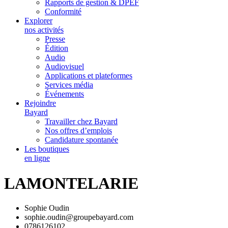
Rapports de gestion & DPEF
Conformité
Explorer
nos activités
Presse
Édition
Audio
Audiovisuel
Applications et plateformes
Services média
Événements
Rejoindre
Bayard
Travailler chez Bayard
Nos offres d’emplois
Candidature spontanée
Les boutiques
en ligne
LAMONTELARIE
Sophie Oudin
sophie.oudin@groupebayard.com
0786126102