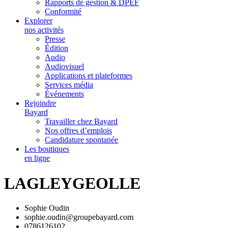
Rapports de gestion & DPEF
Conformité
Explorer
nos activités
Presse
Édition
Audio
Audiovisuel
Applications et plateformes
Services média
Événements
Rejoindre
Bayard
Travailler chez Bayard
Nos offres d’emplois
Candidature spontanée
Les boutiques
en ligne
LAGLEYGEOLLE
Sophie Oudin
sophie.oudin@groupebayard.com
0786126102