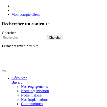
Mon compte client
Rechercher un contenu :
Chercher
Fermer et revenir au site
Aller
au
contenu
Découvrir
Bayard
Nos engagements
Notre organisation
Notre histoire
Nos implantations
Communiqués