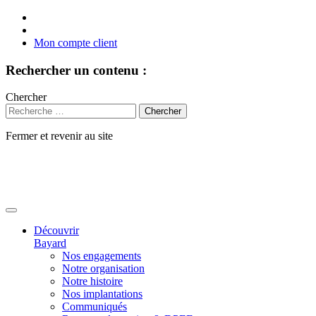
Mon compte client
Rechercher un contenu :
Chercher
Fermer et revenir au site
Aller
au
contenu
Découvrir
Bayard
Nos engagements
Notre organisation
Notre histoire
Nos implantations
Communiqués