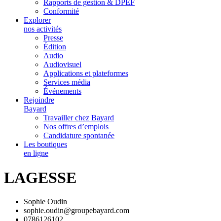
Rapports de gestion & DPEF
Conformité
Explorer
nos activités
Presse
Édition
Audio
Audiovisuel
Applications et plateformes
Services média
Événements
Rejoindre
Bayard
Travailler chez Bayard
Nos offres d’emplois
Candidature spontanée
Les boutiques
en ligne
LAGESSE
Sophie Oudin
sophie.oudin@groupebayard.com
0786126102