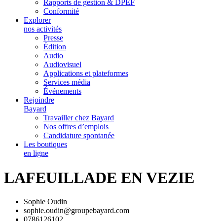
Rapports de gestion & DPEF
Conformité
Explorer
nos activités
Presse
Édition
Audio
Audiovisuel
Applications et plateformes
Services média
Événements
Rejoindre
Bayard
Travailler chez Bayard
Nos offres d’emplois
Candidature spontanée
Les boutiques
en ligne
LAFEUILLADE EN VEZIE
Sophie Oudin
sophie.oudin@groupebayard.com
0786126102