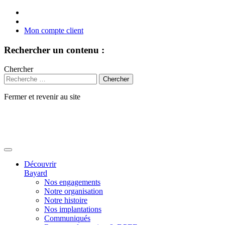
Mon compte client
Rechercher un contenu :
Chercher
Fermer et revenir au site
Aller
au
contenu
Découvrir
Bayard
Nos engagements
Notre organisation
Notre histoire
Nos implantations
Communiqués