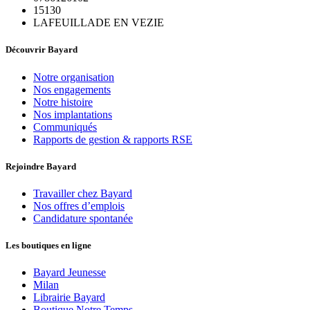
15130
LAFEUILLADE EN VEZIE
Découvrir Bayard
Notre organisation
Nos engagements
Notre histoire
Nos implantations
Communiqués
Rapports de gestion & rapports RSE
Rejoindre Bayard
Travailler chez Bayard
Nos offres d’emplois
Candidature spontanée
Les boutiques en ligne
Bayard Jeunesse
Milan
Librairie Bayard
Boutique Notre Temps