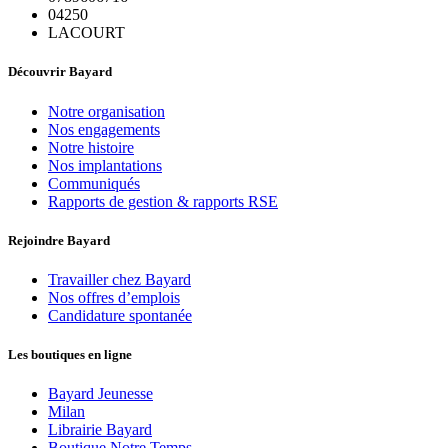
04250
LACOURT
Découvrir Bayard
Notre organisation
Nos engagements
Notre histoire
Nos implantations
Communiqués
Rapports de gestion & rapports RSE
Rejoindre Bayard
Travailler chez Bayard
Nos offres d’emplois
Candidature spontanée
Les boutiques en ligne
Bayard Jeunesse
Milan
Librairie Bayard
Boutique Notre Temps