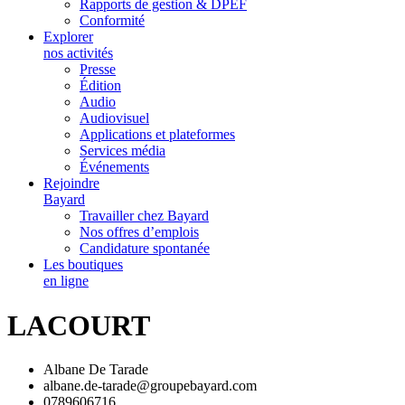
Rapports de gestion & DPEF
Conformité
Explorer
nos activités
Presse
Édition
Audio
Audiovisuel
Applications et plateformes
Services média
Événements
Rejoindre
Bayard
Travailler chez Bayard
Nos offres d’emplois
Candidature spontanée
Les boutiques
en ligne
LACOURT
Albane De Tarade
albane.de-tarade@groupebayard.com
0789606716