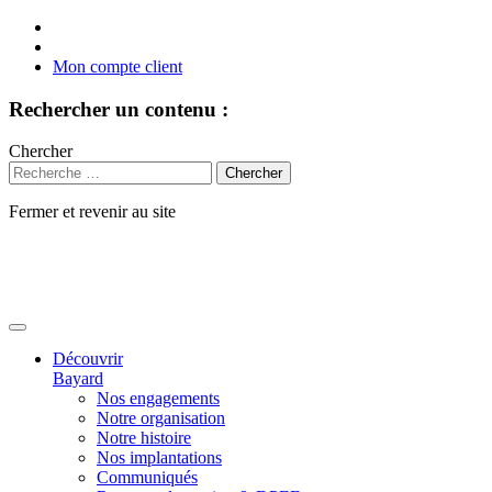
Mon compte client
Rechercher un contenu :
Chercher
Fermer et revenir au site
Aller
au
contenu
Découvrir
Bayard
Nos engagements
Notre organisation
Notre histoire
Nos implantations
Communiqués