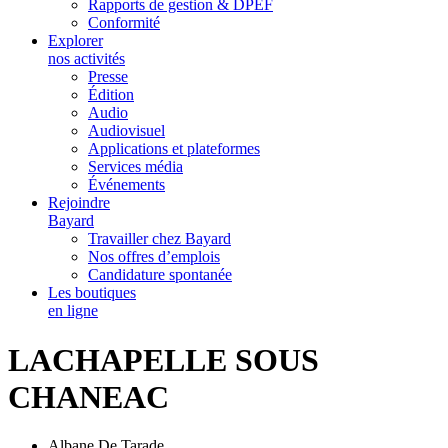
Rapports de gestion & DPEF
Conformité
Explorer
nos activités
Presse
Édition
Audio
Audiovisuel
Applications et plateformes
Services média
Événements
Rejoindre
Bayard
Travailler chez Bayard
Nos offres d’emplois
Candidature spontanée
Les boutiques
en ligne
LACHAPELLE SOUS
CHANEAC
Albane De Tarade