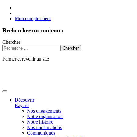
Mon compte client
Rechercher un contenu :
Chercher
Fermer et revenir au site
Aller
au
contenu
Découvrir
Bayard
Nos engagements
Notre organisation
Notre histoire
Nos implantations
Communiqués