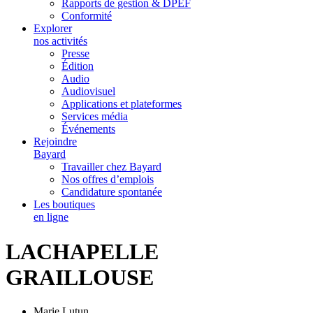
Rapports de gestion & DPEF
Conformité
Explorer
nos activités
Presse
Édition
Audio
Audiovisuel
Applications et plateformes
Services média
Événements
Rejoindre
Bayard
Travailler chez Bayard
Nos offres d’emplois
Candidature spontanée
Les boutiques
en ligne
LACHAPELLE
GRAILLOUSE
Marie Lutun