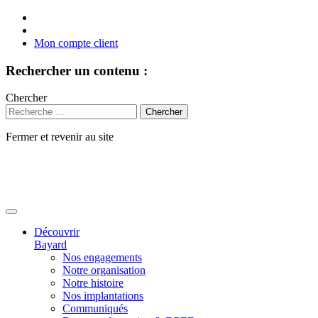
Mon compte client
Rechercher un contenu :
Chercher
Fermer et revenir au site
Aller
au
contenu
Découvrir
Bayard
Nos engagements
Notre organisation
Notre histoire
Nos implantations
Communiqués