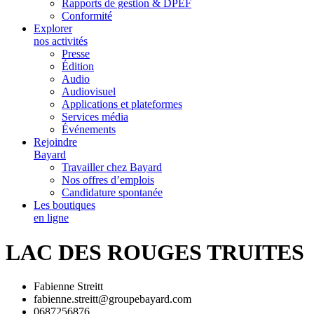
Rapports de gestion & DPEF
Conformité
Explorer
nos activités
Presse
Édition
Audio
Audiovisuel
Applications et plateformes
Services média
Événements
Rejoindre
Bayard
Travailler chez Bayard
Nos offres d’emplois
Candidature spontanée
Les boutiques
en ligne
LAC DES ROUGES TRUITES
Fabienne Streitt
fabienne.streitt@groupebayard.com
0687256876