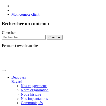
Mon compte client
Rechercher un contenu :
Chercher
Fermer et revenir au site
Aller
au
contenu
Découvrir
Bayard
Nos engagements
Notre organisation
Notre histoire
Nos implantations
Communiqués