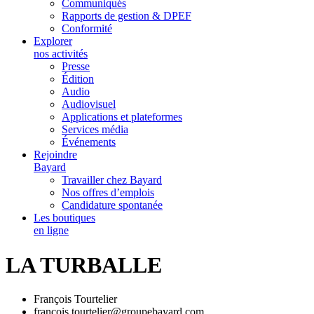
Communiqués
Rapports de gestion & DPEF
Conformité
Explorer
nos activités
Presse
Édition
Audio
Audiovisuel
Applications et plateformes
Services média
Événements
Rejoindre
Bayard
Travailler chez Bayard
Nos offres d’emplois
Candidature spontanée
Les boutiques
en ligne
LA TURBALLE
François Tourtelier
francois.tourtelier@groupebayard.com