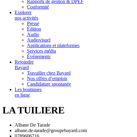
Rapports de gestion & DPEF
Conformité
Explorer
nos activités
Presse
Édition
Audio
Audiovisuel
Applications et plateformes
Services média
Événements
Rejoindre
Bayard
Travailler chez Bayard
Nos offres d’emplois
Candidature spontanée
Les boutiques
en ligne
LA TUILIERE
Albane De Tarade
albane.de-tarade@groupebayard.com
0789606716