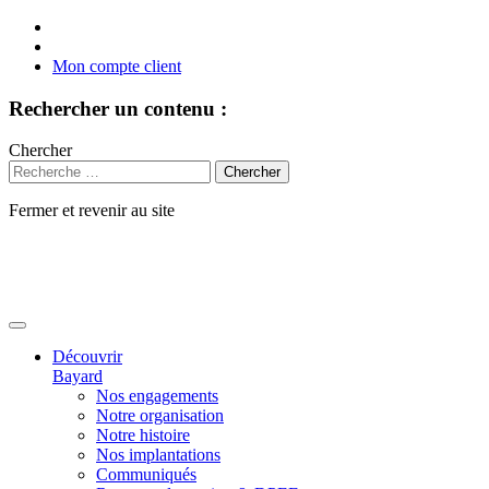
Mon compte client
Rechercher un contenu :
Chercher
Fermer et revenir au site
Aller
au
contenu
Découvrir
Bayard
Nos engagements
Notre organisation
Notre histoire
Nos implantations
Communiqués