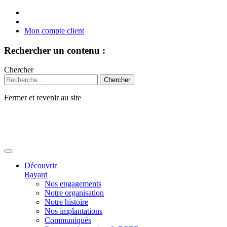
Mon compte client
Rechercher un contenu :
Chercher
Fermer et revenir au site
Aller
au
contenu
Découvrir
Bayard
Nos engagements
Notre organisation
Notre histoire
Nos implantations
Communiqués