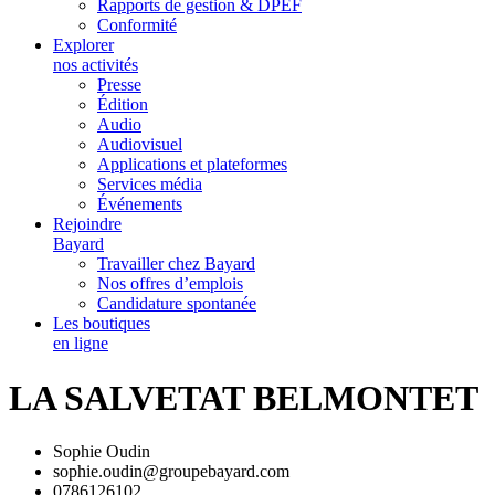
Rapports de gestion & DPEF
Conformité
Explorer
nos activités
Presse
Édition
Audio
Audiovisuel
Applications et plateformes
Services média
Événements
Rejoindre
Bayard
Travailler chez Bayard
Nos offres d’emplois
Candidature spontanée
Les boutiques
en ligne
LA SALVETAT BELMONTET
Sophie Oudin
sophie.oudin@groupebayard.com
0786126102