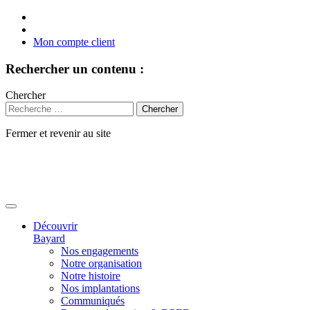
Mon compte client
Rechercher un contenu :
Chercher
Fermer et revenir au site
Aller
au
contenu
Découvrir
Bayard
Nos engagements
Notre organisation
Notre histoire
Nos implantations
Communiqués