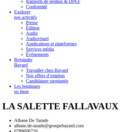
Rapports de gestion & DPEF
Conformité
Explorer
nos activités
Presse
Édition
Audio
Audiovisuel
Applications et plateformes
Services média
Événements
Rejoindre
Bayard
Travailler chez Bayard
Nos offres d’emplois
Candidature spontanée
Les boutiques
en ligne
LA SALETTE FALLAVAUX
Albane De Tarade
albane.de-tarade@groupebayard.com
0789606716