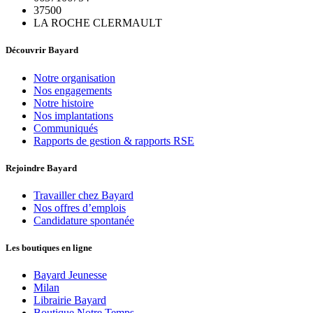
37500
LA ROCHE CLERMAULT
Découvrir Bayard
Notre organisation
Nos engagements
Notre histoire
Nos implantations
Communiqués
Rapports de gestion & rapports RSE
Rejoindre Bayard
Travailler chez Bayard
Nos offres d’emplois
Candidature spontanée
Les boutiques en ligne
Bayard Jeunesse
Milan
Librairie Bayard
Boutique Notre Temps