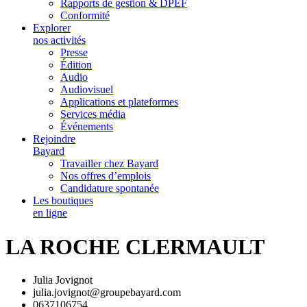
Rapports de gestion & DPEF
Conformité
Explorer
nos activités
Presse
Édition
Audio
Audiovisuel
Applications et plateformes
Services média
Événements
Rejoindre
Bayard
Travailler chez Bayard
Nos offres d’emplois
Candidature spontanée
Les boutiques
en ligne
LA ROCHE CLERMAULT
Julia Jovignot
julia.jovignot@groupebayard.com
0637106754