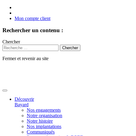
Mon compte client
Rechercher un contenu :
Chercher
Fermer et revenir au site
Aller
au
contenu
Découvrir
Bayard
Nos engagements
Notre organisation
Notre histoire
Nos implantations
Communiqués