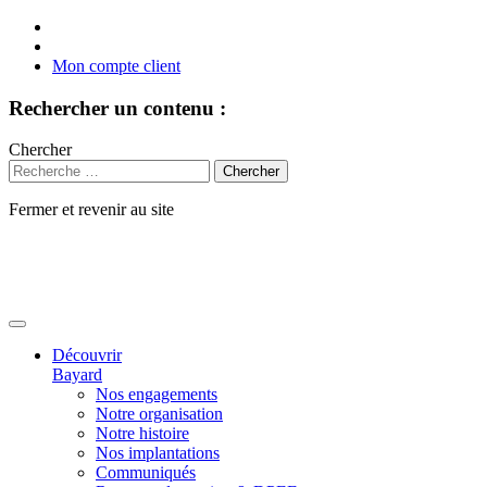
Mon compte client
Rechercher un contenu :
Chercher
Fermer et revenir au site
Aller
au
contenu
Découvrir
Bayard
Nos engagements
Notre organisation
Notre histoire
Nos implantations
Communiqués