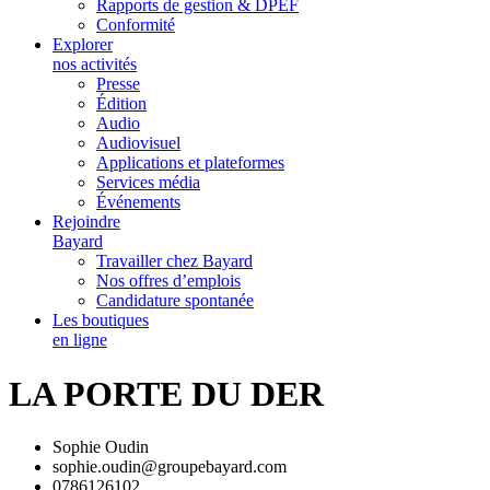
Rapports de gestion & DPEF
Conformité
Explorer
nos activités
Presse
Édition
Audio
Audiovisuel
Applications et plateformes
Services média
Événements
Rejoindre
Bayard
Travailler chez Bayard
Nos offres d’emplois
Candidature spontanée
Les boutiques
en ligne
LA PORTE DU DER
Sophie Oudin
sophie.oudin@groupebayard.com
0786126102