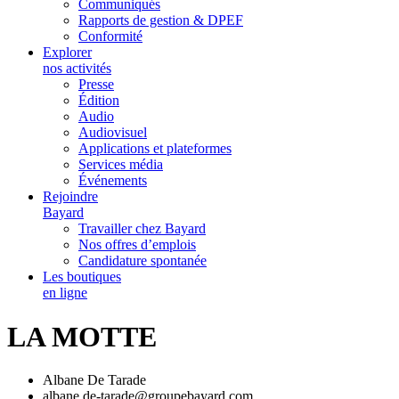
Communiqués
Rapports de gestion & DPEF
Conformité
Explorer
nos activités
Presse
Édition
Audio
Audiovisuel
Applications et plateformes
Services média
Événements
Rejoindre
Bayard
Travailler chez Bayard
Nos offres d’emplois
Candidature spontanée
Les boutiques
en ligne
LA MOTTE
Albane De Tarade
albane.de-tarade@groupebayard.com