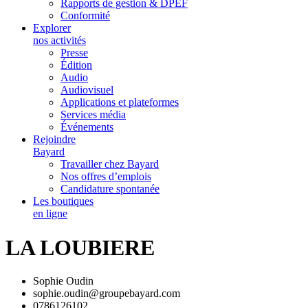
Rapports de gestion & DPEF
Conformité
Explorer
nos activités
Presse
Édition
Audio
Audiovisuel
Applications et plateformes
Services média
Événements
Rejoindre
Bayard
Travailler chez Bayard
Nos offres d’emplois
Candidature spontanée
Les boutiques
en ligne
LA LOUBIERE
Sophie Oudin
sophie.oudin@groupebayard.com
0786126102