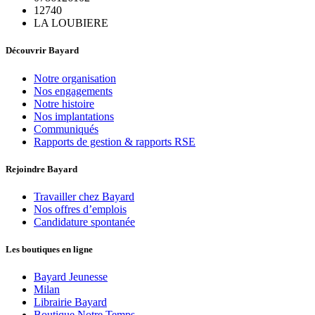
12740
LA LOUBIERE
Découvrir Bayard
Notre organisation
Nos engagements
Notre histoire
Nos implantations
Communiqués
Rapports de gestion & rapports RSE
Rejoindre Bayard
Travailler chez Bayard
Nos offres d’emplois
Candidature spontanée
Les boutiques en ligne
Bayard Jeunesse
Milan
Librairie Bayard
Boutique Notre Temps