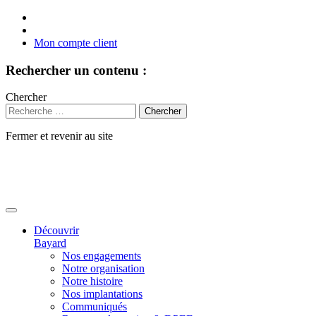
Mon compte client
Rechercher un contenu :
Chercher
Fermer et revenir au site
Aller
au
contenu
Découvrir
Bayard
Nos engagements
Notre organisation
Notre histoire
Nos implantations
Communiqués