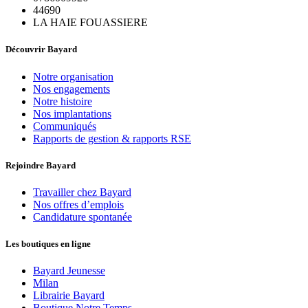
44690
LA HAIE FOUASSIERE
Découvrir Bayard
Notre organisation
Nos engagements
Notre histoire
Nos implantations
Communiqués
Rapports de gestion & rapports RSE
Rejoindre Bayard
Travailler chez Bayard
Nos offres d’emplois
Candidature spontanée
Les boutiques en ligne
Bayard Jeunesse
Milan
Librairie Bayard
Boutique Notre Temps