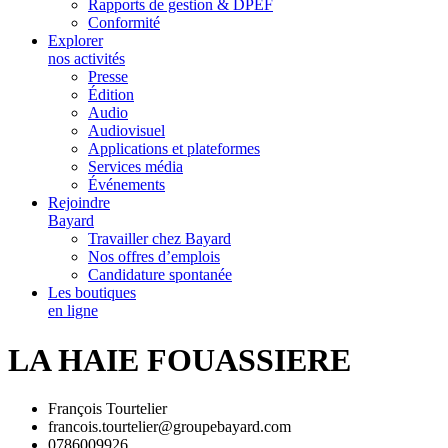
Rapports de gestion & DPEF
Conformité
Explorer
nos activités
Presse
Édition
Audio
Audiovisuel
Applications et plateformes
Services média
Événements
Rejoindre
Bayard
Travailler chez Bayard
Nos offres d’emplois
Candidature spontanée
Les boutiques
en ligne
LA HAIE FOUASSIERE
François Tourtelier
francois.tourtelier@groupebayard.com
0786009926