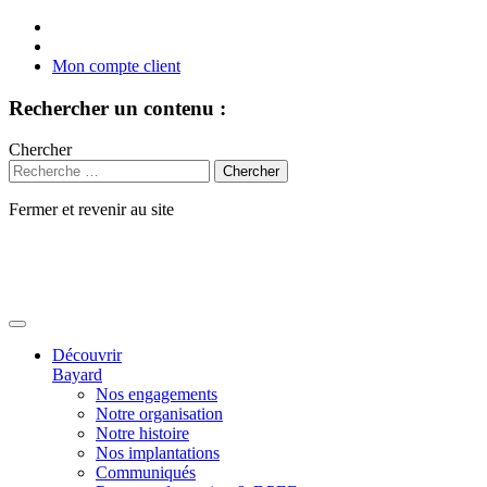
Mon compte client
Rechercher un contenu :
Chercher
Fermer et revenir au site
Aller
au
contenu
Découvrir
Bayard
Nos engagements
Notre organisation
Notre histoire
Nos implantations
Communiqués