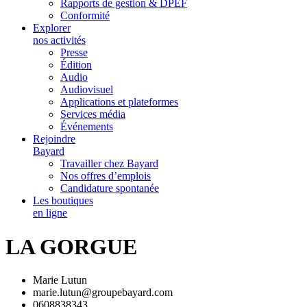
Rapports de gestion & DPEF
Conformité
Explorer
nos activités
Presse
Édition
Audio
Audiovisuel
Applications et plateformes
Services média
Événements
Rejoindre
Bayard
Travailler chez Bayard
Nos offres d’emplois
Candidature spontanée
Les boutiques
en ligne
LA GORGUE
Marie Lutun
marie.lutun@groupebayard.com
0608838343