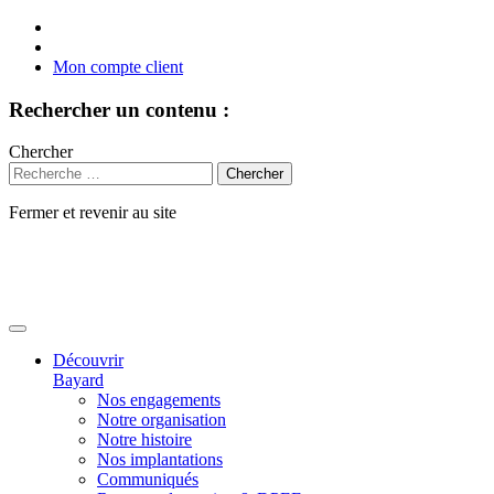
Mon compte client
Rechercher un contenu :
Chercher
Fermer et revenir au site
Aller
au
contenu
Découvrir
Bayard
Nos engagements
Notre organisation
Notre histoire
Nos implantations
Communiqués