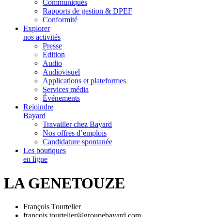
Communiqués
Rapports de gestion & DPEF
Conformité
Explorer
nos activités
Presse
Édition
Audio
Audiovisuel
Applications et plateformes
Services média
Événements
Rejoindre
Bayard
Travailler chez Bayard
Nos offres d’emplois
Candidature spontanée
Les boutiques
en ligne
LA GENETOUZE
François Tourtelier
francois.tourtelier@groupebayard.com