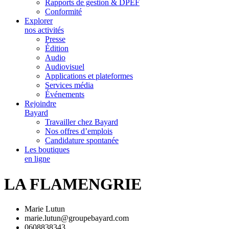
Rapports de gestion & DPEF
Conformité
Explorer
nos activités
Presse
Édition
Audio
Audiovisuel
Applications et plateformes
Services média
Événements
Rejoindre
Bayard
Travailler chez Bayard
Nos offres d’emplois
Candidature spontanée
Les boutiques
en ligne
LA FLAMENGRIE
Marie Lutun
marie.lutun@groupebayard.com
0608838343