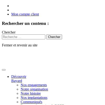
Mon compte client
Rechercher un contenu :
Chercher
Fermer et revenir au site
Aller
au
contenu
Découvrir
Bayard
Nos engagements
Notre organisation
Notre histoire
Nos implantations
Communiqués