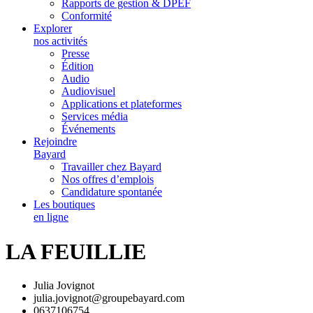
Rapports de gestion & DPEF
Conformité
Explorer
nos activités
Presse
Édition
Audio
Audiovisuel
Applications et plateformes
Services média
Événements
Rejoindre
Bayard
Travailler chez Bayard
Nos offres d’emplois
Candidature spontanée
Les boutiques
en ligne
LA FEUILLIE
Julia Jovignot
julia.jovignot@groupebayard.com
0637106754