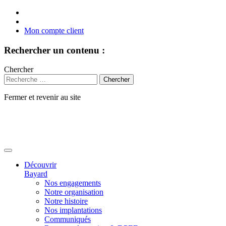
Mon compte client
Rechercher un contenu :
Chercher
Fermer et revenir au site
Aller
au
contenu
Découvrir
Bayard
Nos engagements
Notre organisation
Notre histoire
Nos implantations
Communiqués