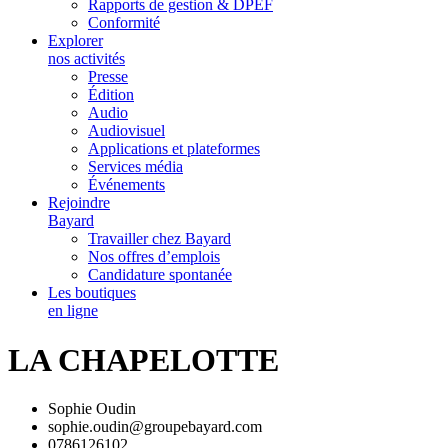
Rapports de gestion & DPEF
Conformité
Explorer
nos activités
Presse
Édition
Audio
Audiovisuel
Applications et plateformes
Services média
Événements
Rejoindre
Bayard
Travailler chez Bayard
Nos offres d’emplois
Candidature spontanée
Les boutiques
en ligne
LA CHAPELOTTE
Sophie Oudin
sophie.oudin@groupebayard.com
0786126102