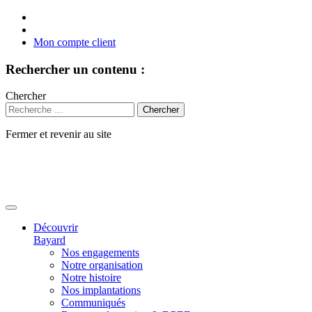
Mon compte client
Rechercher un contenu :
Chercher
Fermer et revenir au site
Aller
au
contenu
Découvrir
Bayard
Nos engagements
Notre organisation
Notre histoire
Nos implantations
Communiqués