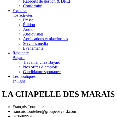
Rapports de gestion & DPEF
Conformité
Explorer
nos activités
Presse
Édition
Audio
Audiovisuel
Applications et plateformes
Services média
Événements
Rejoindre
Bayard
Travailler chez Bayard
Nos offres d’emplois
Candidature spontanée
Les boutiques
en ligne
LA CHAPELLE DES MARAIS
François Tourtelier
francois.tourtelier@groupebayard.com
0786009926