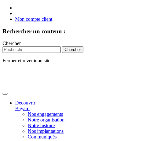
Mon compte client
Rechercher un contenu :
Chercher
Fermer et revenir au site
Aller
au
contenu
Découvrir
Bayard
Nos engagements
Notre organisation
Notre histoire
Nos implantations
Communiqués