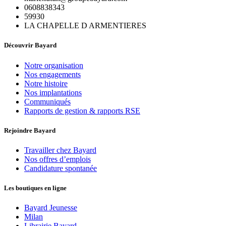
0608838343
59930
LA CHAPELLE D ARMENTIERES
Découvrir Bayard
Notre organisation
Nos engagements
Notre histoire
Nos implantations
Communiqués
Rapports de gestion & rapports RSE
Rejoindre Bayard
Travailler chez Bayard
Nos offres d’emplois
Candidature spontanée
Les boutiques en ligne
Bayard Jeunesse
Milan
Librairie Bayard