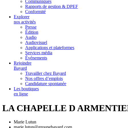
Communiqués
Rapports de gestion & DPEF
Conformité
Explorer
nos activités
Presse
Édition
Audio
Audiovisuel
Applications et plateformes
Services média
Événements
Rejoindre
Bayard
Travailler chez Bayard
Nos offres d’emplois
Candidature spontanée
Les boutiques
en ligne
LA CHAPELLE D ARMENTIE
Marie Lutun
marie.lutun@groupebayard.com