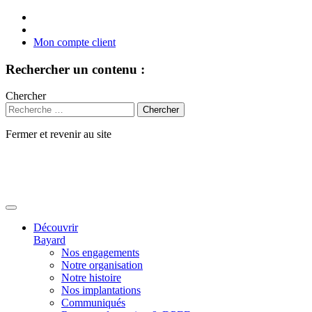
Mon compte client
Rechercher un contenu :
Chercher
Fermer et revenir au site
Aller
au
contenu
Découvrir
Bayard
Nos engagements
Notre organisation
Notre histoire
Nos implantations
Communiqués