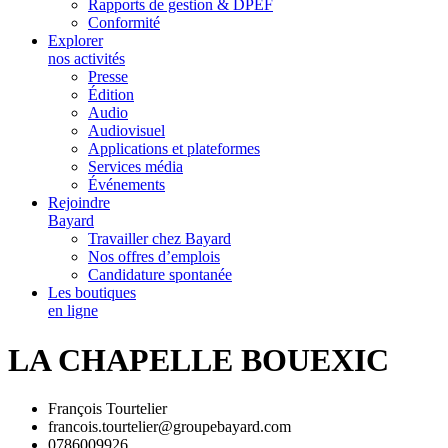
Rapports de gestion & DPEF
Conformité
Explorer
nos activités
Presse
Édition
Audio
Audiovisuel
Applications et plateformes
Services média
Événements
Rejoindre
Bayard
Travailler chez Bayard
Nos offres d’emplois
Candidature spontanée
Les boutiques
en ligne
LA CHAPELLE BOUEXIC
François Tourtelier
francois.tourtelier@groupebayard.com
0786009926