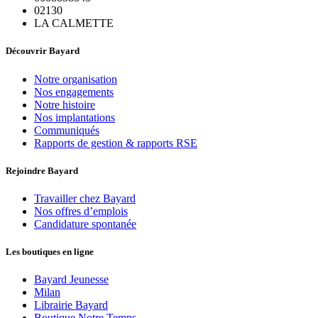
02130
LA CALMETTE
Découvrir Bayard
Notre organisation
Nos engagements
Notre histoire
Nos implantations
Communiqués
Rapports de gestion & rapports RSE
Rejoindre Bayard
Travailler chez Bayard
Nos offres d’emplois
Candidature spontanée
Les boutiques en ligne
Bayard Jeunesse
Milan
Librairie Bayard
Boutique Notre Temps