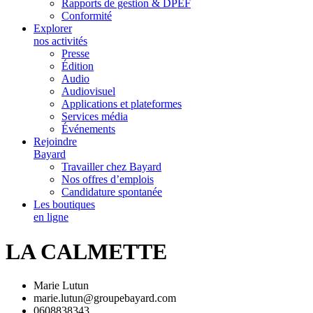
Rapports de gestion & DPEF
Conformité
Explorer
nos activités
Presse
Édition
Audio
Audiovisuel
Applications et plateformes
Services média
Événements
Rejoindre
Bayard
Travailler chez Bayard
Nos offres d’emplois
Candidature spontanée
Les boutiques
en ligne
LA CALMETTE
Marie Lutun
marie.lutun@groupebayard.com
0608838343