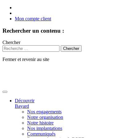
Mon compte client
Rechercher un contenu :
Chercher
Fermer et revenir au site
Aller
au
contenu
Découvrir
Bayard
Nos engagements
Notre organisation
Notre histoire
Nos implantations
Communiqués