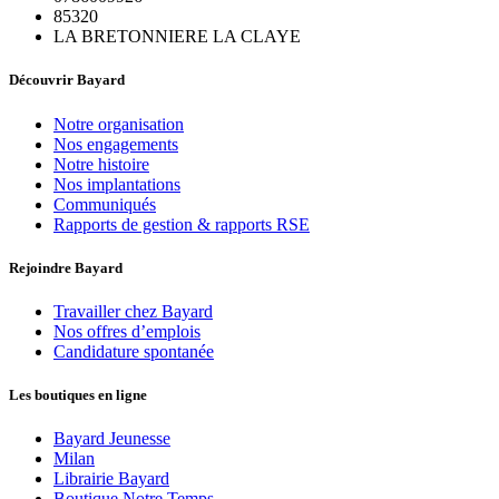
85320
LA BRETONNIERE LA CLAYE
Découvrir Bayard
Notre organisation
Nos engagements
Notre histoire
Nos implantations
Communiqués
Rapports de gestion & rapports RSE
Rejoindre Bayard
Travailler chez Bayard
Nos offres d’emplois
Candidature spontanée
Les boutiques en ligne
Bayard Jeunesse
Milan
Librairie Bayard
Boutique Notre Temps