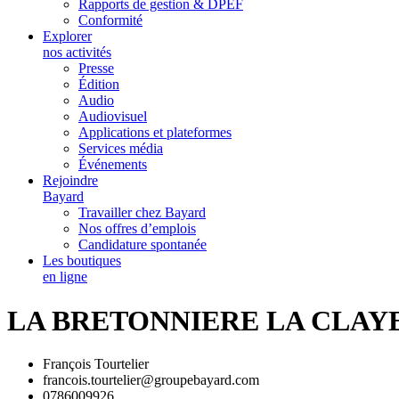
Rapports de gestion & DPEF
Conformité
Explorer
nos activités
Presse
Édition
Audio
Audiovisuel
Applications et plateformes
Services média
Événements
Rejoindre
Bayard
Travailler chez Bayard
Nos offres d’emplois
Candidature spontanée
Les boutiques
en ligne
LA BRETONNIERE LA CLAY
François Tourtelier
francois.tourtelier@groupebayard.com
0786009926