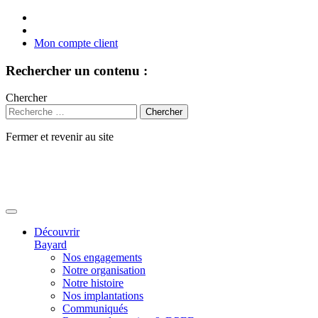
Mon compte client
Rechercher un contenu :
Chercher
Fermer et revenir au site
Aller
au
contenu
Découvrir
Bayard
Nos engagements
Notre organisation
Notre histoire
Nos implantations
Communiqués