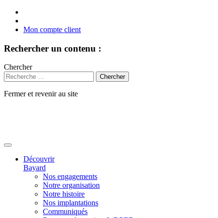
Mon compte client
Rechercher un contenu :
Chercher
Fermer et revenir au site
Aller
au
contenu
Découvrir
Bayard
Nos engagements
Notre organisation
Notre histoire
Nos implantations
Communiqués