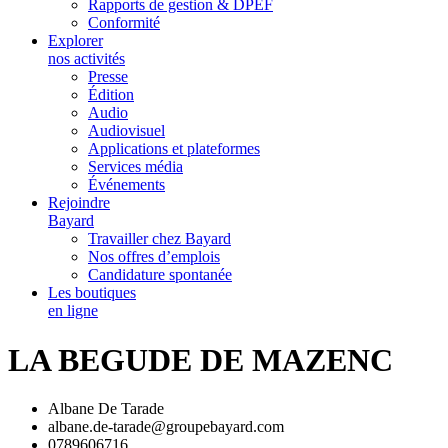
Rapports de gestion & DPEF
Conformité
Explorer
nos activités
Presse
Édition
Audio
Audiovisuel
Applications et plateformes
Services média
Événements
Rejoindre
Bayard
Travailler chez Bayard
Nos offres d’emplois
Candidature spontanée
Les boutiques
en ligne
LA BEGUDE DE MAZENC
Albane De Tarade
albane.de-tarade@groupebayard.com
0789606716