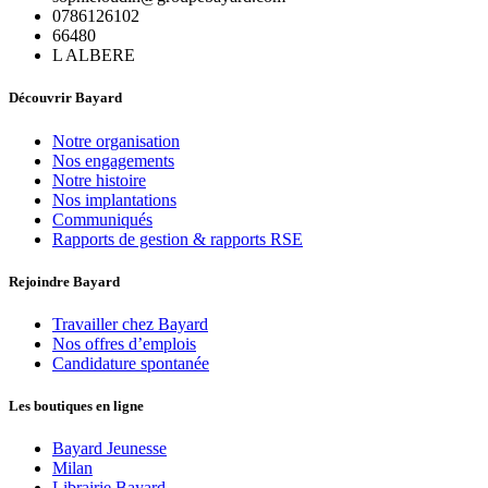
0786126102
66480
L ALBERE
Découvrir Bayard
Notre organisation
Nos engagements
Notre histoire
Nos implantations
Communiqués
Rapports de gestion & rapports RSE
Rejoindre Bayard
Travailler chez Bayard
Nos offres d’emplois
Candidature spontanée
Les boutiques en ligne
Bayard Jeunesse
Milan
Librairie Bayard