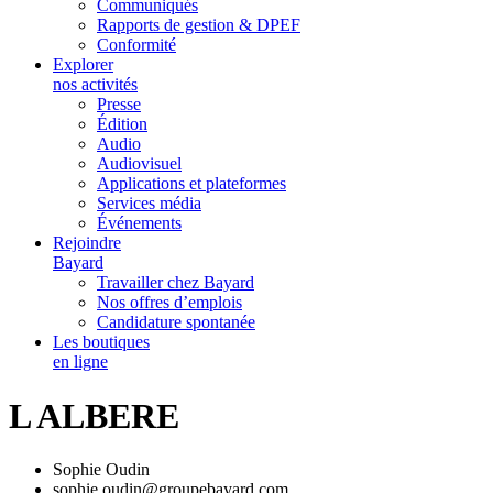
Communiqués
Rapports de gestion & DPEF
Conformité
Explorer
nos activités
Presse
Édition
Audio
Audiovisuel
Applications et plateformes
Services média
Événements
Rejoindre
Bayard
Travailler chez Bayard
Nos offres d’emplois
Candidature spontanée
Les boutiques
en ligne
L ALBERE
Sophie Oudin
sophie.oudin@groupebayard.com