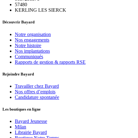
57480
KERLING LES SIERCK
Découvrir Bayard
Notre organisation
Nos engagements
Notre histoire
Nos implantations
Communiqués
Rapports de gestion & rapports RSE
Rejoindre Bayard
Travailler chez Bayard
Nos offres d’emplois
Candidature spontanée
Les boutiques en ligne
Bayard Jeunesse
Milan
Librairie Bayard
Boutique Notre Temps