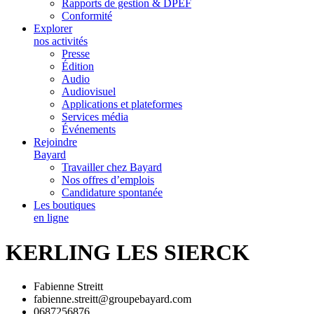
Rapports de gestion & DPEF
Conformité
Explorer
nos activités
Presse
Édition
Audio
Audiovisuel
Applications et plateformes
Services média
Événements
Rejoindre
Bayard
Travailler chez Bayard
Nos offres d’emplois
Candidature spontanée
Les boutiques
en ligne
KERLING LES SIERCK
Fabienne Streitt
fabienne.streitt@groupebayard.com
0687256876