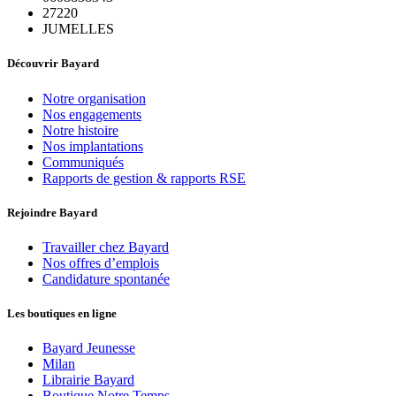
27220
JUMELLES
Découvrir Bayard
Notre organisation
Nos engagements
Notre histoire
Nos implantations
Communiqués
Rapports de gestion & rapports RSE
Rejoindre Bayard
Travailler chez Bayard
Nos offres d’emplois
Candidature spontanée
Les boutiques en ligne
Bayard Jeunesse
Milan
Librairie Bayard
Boutique Notre Temps