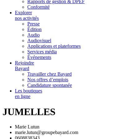
Rapports de gestion & DPEF
Conformité
Explorer
nos activités
Presse
Édition
Audio
Audiovisuel
Applications et plateformes
Services média
Événements
Rejoindre
Bayard
Travailler chez Bayard
Nos offres d’emplois
Candidature spontanée
Les boutiques
en ligne
JUMELLES
Marie Lutun
marie.lutun@groupebayard.com
0608838343