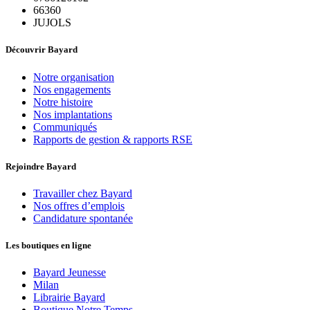
66360
JUJOLS
Découvrir Bayard
Notre organisation
Nos engagements
Notre histoire
Nos implantations
Communiqués
Rapports de gestion & rapports RSE
Rejoindre Bayard
Travailler chez Bayard
Nos offres d’emplois
Candidature spontanée
Les boutiques en ligne
Bayard Jeunesse
Milan
Librairie Bayard
Boutique Notre Temps