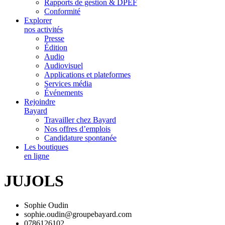
Rapports de gestion & DPEF
Conformité
Explorer
nos activités
Presse
Édition
Audio
Audiovisuel
Applications et plateformes
Services média
Événements
Rejoindre
Bayard
Travailler chez Bayard
Nos offres d’emplois
Candidature spontanée
Les boutiques
en ligne
JUJOLS
Sophie Oudin
sophie.oudin@groupebayard.com
0786126102