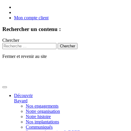
Mon compte client
Rechercher un contenu :
Chercher
Fermer et revenir au site
Aller
au
contenu
Découvrir
Bayard
Nos engagements
Notre organisation
Notre histoire
Nos implantations
Communiqués