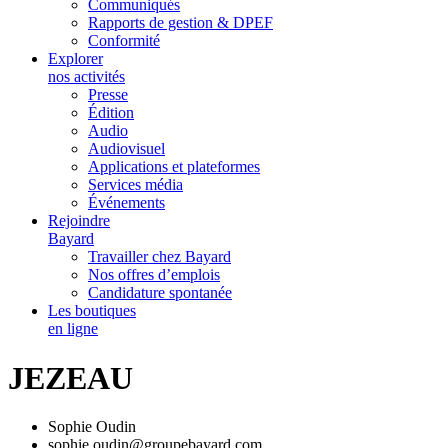
Communiqués
Rapports de gestion & DPEF
Conformité
Explorer
nos activités
Presse
Édition
Audio
Audiovisuel
Applications et plateformes
Services média
Événements
Rejoindre
Bayard
Travailler chez Bayard
Nos offres d’emplois
Candidature spontanée
Les boutiques
en ligne
JEZEAU
Sophie Oudin
sophie.oudin@groupebayard.com