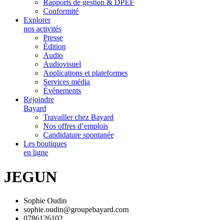
Rapports de gestion & DPEF
Conformité
Explorer
nos activités
Presse
Édition
Audio
Audiovisuel
Applications et plateformes
Services média
Événements
Rejoindre
Bayard
Travailler chez Bayard
Nos offres d’emplois
Candidature spontanée
Les boutiques
en ligne
JEGUN
Sophie Oudin
sophie.oudin@groupebayard.com
0786126102