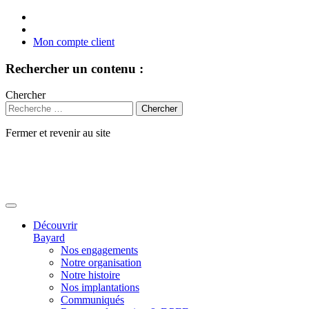
Mon compte client
Rechercher un contenu :
Chercher
Fermer et revenir au site
Aller
au
contenu
Découvrir
Bayard
Nos engagements
Notre organisation
Notre histoire
Nos implantations
Communiqués