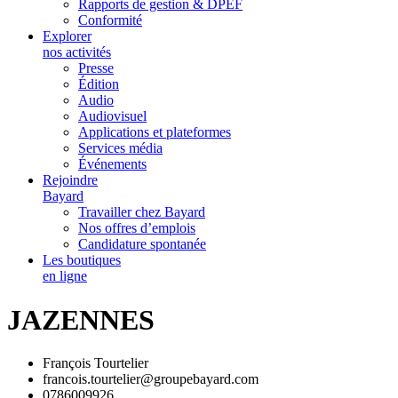
Rapports de gestion & DPEF
Conformité
Explorer
nos activités
Presse
Édition
Audio
Audiovisuel
Applications et plateformes
Services média
Événements
Rejoindre
Bayard
Travailler chez Bayard
Nos offres d’emplois
Candidature spontanée
Les boutiques
en ligne
JAZENNES
François Tourtelier
francois.tourtelier@groupebayard.com
0786009926