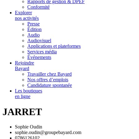
Rapports de gestion & DPEF
Conformité
Explorer
nos activités
Presse
Édition
Audio
Audiovisuel
Applications et plateformes
Services média
Événements
Rejoindre
Bayard
Travailler chez Bayard
Nos offres d’emplois
Candidature spontanée
Les boutiques
en ligne
JARRET
Sophie Oudin
sophie.oudin@groupebayard.com
0786126102