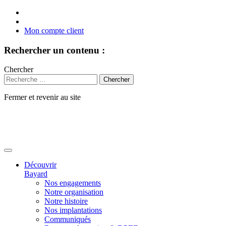
Mon compte client
Rechercher un contenu :
Chercher
Fermer et revenir au site
Aller
au
contenu
Découvrir
Bayard
Nos engagements
Notre organisation
Notre histoire
Nos implantations
Communiqués