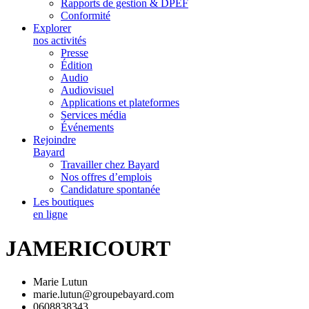
Rapports de gestion & DPEF
Conformité
Explorer
nos activités
Presse
Édition
Audio
Audiovisuel
Applications et plateformes
Services média
Événements
Rejoindre
Bayard
Travailler chez Bayard
Nos offres d’emplois
Candidature spontanée
Les boutiques
en ligne
JAMERICOURT
Marie Lutun
marie.lutun@groupebayard.com
0608838343