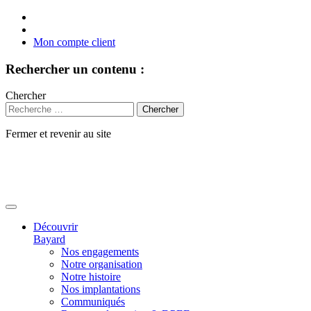
Mon compte client
Rechercher un contenu :
Chercher
Fermer et revenir au site
Aller
au
contenu
Découvrir
Bayard
Nos engagements
Notre organisation
Notre histoire
Nos implantations
Communiqués