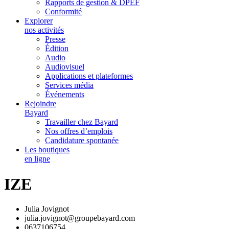
Rapports de gestion & DPEF
Conformité
Explorer
nos activités
Presse
Édition
Audio
Audiovisuel
Applications et plateformes
Services média
Événements
Rejoindre
Bayard
Travailler chez Bayard
Nos offres d’emplois
Candidature spontanée
Les boutiques
en ligne
IZE
Julia Jovignot
julia.jovignot@groupebayard.com
0637106754