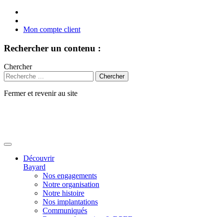
Mon compte client
Rechercher un contenu :
Chercher
Fermer et revenir au site
Aller
au
contenu
Découvrir
Bayard
Nos engagements
Notre organisation
Notre histoire
Nos implantations
Communiqués