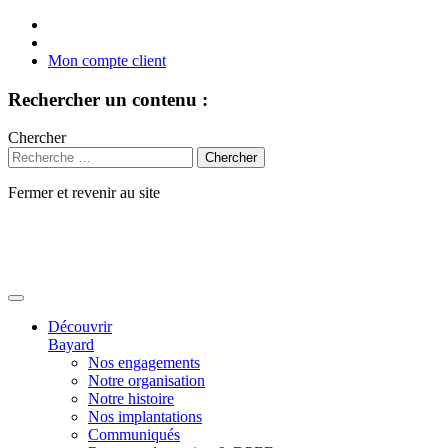
Mon compte client
Rechercher un contenu :
Chercher
Fermer et revenir au site
Aller
au
contenu
Découvrir
Bayard
Nos engagements
Notre organisation
Notre histoire
Nos implantations
Communiqués