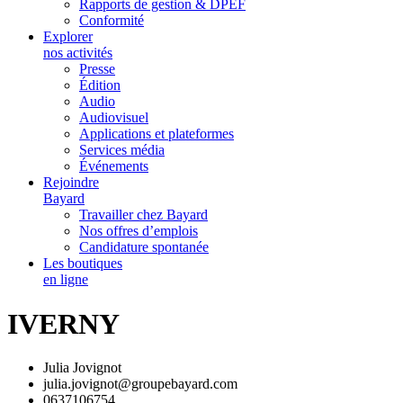
Rapports de gestion & DPEF
Conformité
Explorer
nos activités
Presse
Édition
Audio
Audiovisuel
Applications et plateformes
Services média
Événements
Rejoindre
Bayard
Travailler chez Bayard
Nos offres d’emplois
Candidature spontanée
Les boutiques
en ligne
IVERNY
Julia Jovignot
julia.jovignot@groupebayard.com
0637106754