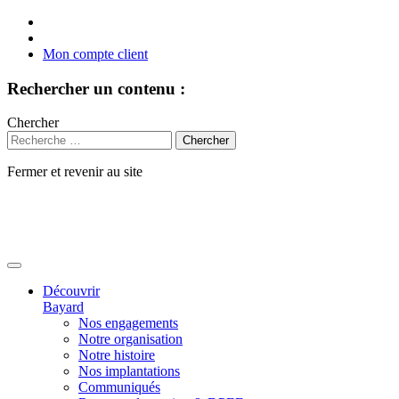
Mon compte client
Rechercher un contenu :
Chercher
Fermer et revenir au site
Aller
au
contenu
Découvrir
Bayard
Nos engagements
Notre organisation
Notre histoire
Nos implantations
Communiqués