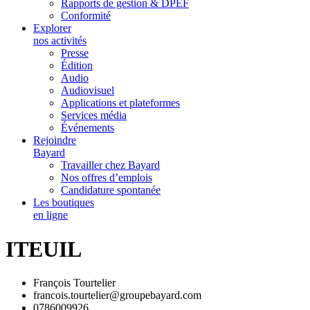
Rapports de gestion & DPEF
Conformité
Explorer
nos activités
Presse
Édition
Audio
Audiovisuel
Applications et plateformes
Services média
Événements
Rejoindre
Bayard
Travailler chez Bayard
Nos offres d’emplois
Candidature spontanée
Les boutiques
en ligne
ITEUIL
François Tourtelier
francois.tourtelier@groupebayard.com
0786009926