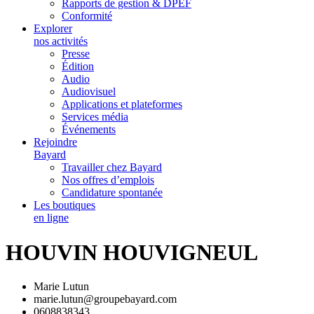
Rapports de gestion & DPEF
Conformité
Explorer
nos activités
Presse
Édition
Audio
Audiovisuel
Applications et plateformes
Services média
Événements
Rejoindre
Bayard
Travailler chez Bayard
Nos offres d’emplois
Candidature spontanée
Les boutiques
en ligne
HOUVIN HOUVIGNEUL
Marie Lutun
marie.lutun@groupebayard.com
0608838343