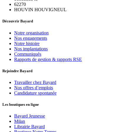
62270
HOUVIN HOUVIGNEUL
Découvrir Bayard
Notre organisation
Nos engagements
Notre histoire
Nos implantations
Communiqués
Rapports de gestion & rapports RSE
Rejoindre Bayard
Travailler chez Bayard
Nos offres d’emplois
Candidature spontanée
Les boutiques en ligne
Bayard Jeunesse
Milan
Librairie Bayard
Boutique Notre Temps