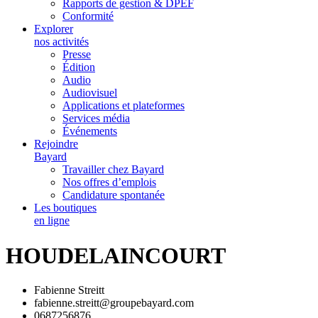
Rapports de gestion & DPEF
Conformité
Explorer
nos activités
Presse
Édition
Audio
Audiovisuel
Applications et plateformes
Services média
Événements
Rejoindre
Bayard
Travailler chez Bayard
Nos offres d’emplois
Candidature spontanée
Les boutiques
en ligne
HOUDELAINCOURT
Fabienne Streitt
fabienne.streitt@groupebayard.com
0687256876