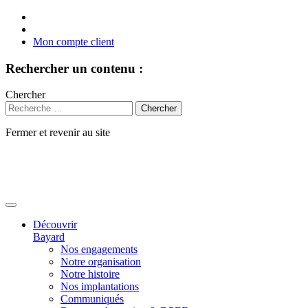
Mon compte client
Rechercher un contenu :
Chercher
Fermer et revenir au site
Aller
au
contenu
Découvrir
Bayard
Nos engagements
Notre organisation
Notre histoire
Nos implantations
Communiqués