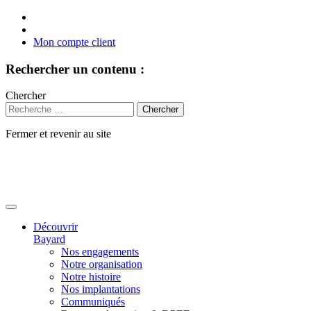
Mon compte client
Rechercher un contenu :
Chercher
Fermer et revenir au site
Aller
au
contenu
Découvrir
Bayard
Nos engagements
Notre organisation
Notre histoire
Nos implantations
Communiqués