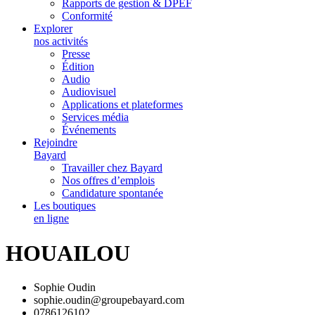
Rapports de gestion & DPEF
Conformité
Explorer
nos activités
Presse
Édition
Audio
Audiovisuel
Applications et plateformes
Services média
Événements
Rejoindre
Bayard
Travailler chez Bayard
Nos offres d’emplois
Candidature spontanée
Les boutiques
en ligne
HOUAILOU
Sophie Oudin
sophie.oudin@groupebayard.com
0786126102