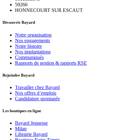
59266
HONNECOURT SUR ESCAUT
Découvrir Bayard
Notre organisation
Nos engagements
Notre histoire
Nos implantations
Communiqués
Rapports de gestion & rapports RSE
Rejoindre Bayard
Travailler chez Bayard
Nos offres d’emplois
Candidature spontanée
Les boutiques en ligne
Bayard Jeunesse
Milan
Librairie Bayard
Boutique Notre Temps