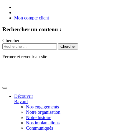
Mon compte client
Rechercher un contenu :
Chercher
Fermer et revenir au site
Aller
au
contenu
Découvrir
Bayard
Nos engagements
Notre organisation
Notre histoire
Nos implantations
Communiqués