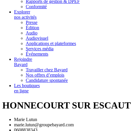
Rapports de gestion & DPEF
Conformité
Explorer
nos activités
Presse
Édition
Audio
Audiovisuel
Applications et plateformes
Services média
Événements
Rejoindre
Bayard
Travailler chez Bayard
Nos offres d’emplois
Candidature spontanée
Les boutiques
en ligne
HONNECOURT SUR ESCAUT
Marie Lutun
marie.lutun@groupebayard.com
0608838343