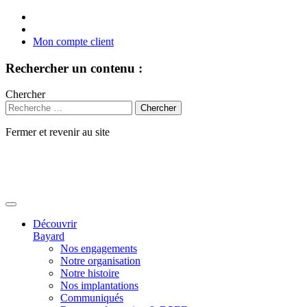
Mon compte client
Rechercher un contenu :
Chercher
Fermer et revenir au site
Aller
au
contenu
Découvrir
Bayard
Nos engagements
Notre organisation
Notre histoire
Nos implantations
Communiqués