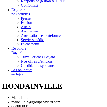
Rapports de gestion & DPEF
Conformité
Explorer
nos activités
Presse
Édition
Audio
Audiovisuel
Applications et plateformes
Services média
Événements
Rejoindre
Bayard
Travailler chez Bayard
Nos offres d’emplois
Candidature spontanée
Les boutiques
en ligne
HONDAINVILLE
Marie Lutun
marie.lutun@groupebayard.com
0608838343