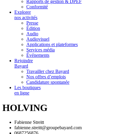
Rapports de gestion & DPEF
Conformité
Explorer
nos activités
Presse
Édition
Audio
Audiovisuel
Applications et plateformes
Services média
Événements
Rejoindre
Bayard
Travailler chez Bayard
Nos offres d’emplois
Candidature spontanée
Les boutiques
en ligne
HOLVING
Fabienne Streitt
fabienne.streitt@groupebayard.com
0687256876