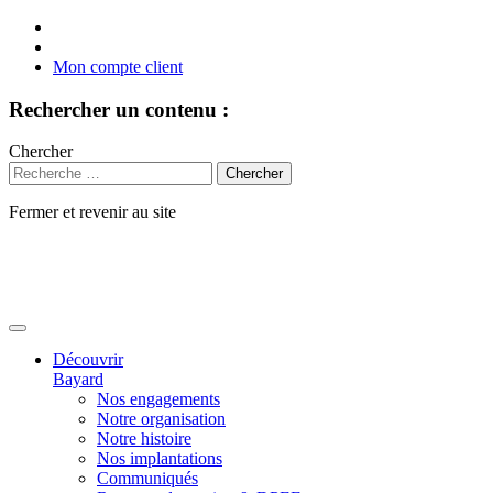
Mon compte client
Rechercher un contenu :
Chercher
Fermer et revenir au site
Aller
au
contenu
Découvrir
Bayard
Nos engagements
Notre organisation
Notre histoire
Nos implantations
Communiqués