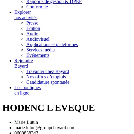
Rapports de gestion & DPEF
Conformité
Explorer
nos activités
Presse
Édition
Audio
Audiovisuel
Applications et plateformes
Services média
Événements
Rejoindre
Bayard
Travailler chez Bayard
Nos offres d’emplois
Candidature spontanée
Les boutiques
en ligne
HODENC L EVEQUE
Marie Lutun
marie.lutun@groupebayard.com
0608838343