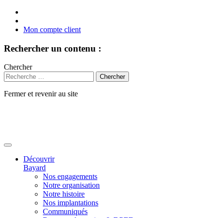
Mon compte client
Rechercher un contenu :
Chercher
Fermer et revenir au site
Aller
au
contenu
Découvrir
Bayard
Nos engagements
Notre organisation
Notre histoire
Nos implantations
Communiqués