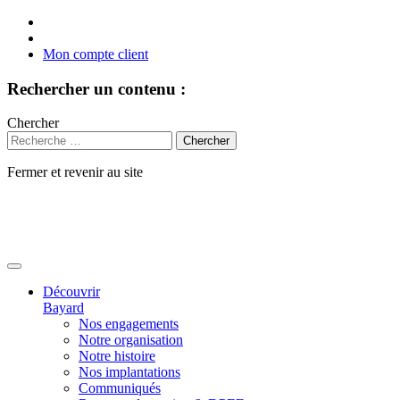
Mon compte client
Rechercher un contenu :
Chercher
Fermer et revenir au site
Aller
au
contenu
Découvrir
Bayard
Nos engagements
Notre organisation
Notre histoire
Nos implantations
Communiqués