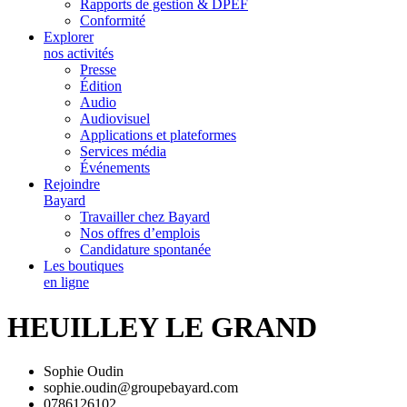
Rapports de gestion & DPEF
Conformité
Explorer
nos activités
Presse
Édition
Audio
Audiovisuel
Applications et plateformes
Services média
Événements
Rejoindre
Bayard
Travailler chez Bayard
Nos offres d’emplois
Candidature spontanée
Les boutiques
en ligne
HEUILLEY LE GRAND
Sophie Oudin
sophie.oudin@groupebayard.com
0786126102