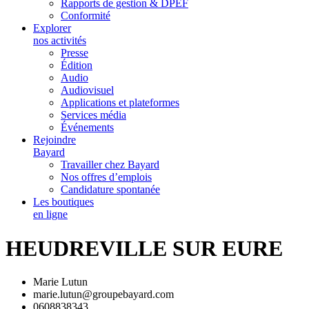
Rapports de gestion & DPEF
Conformité
Explorer
nos activités
Presse
Édition
Audio
Audiovisuel
Applications et plateformes
Services média
Événements
Rejoindre
Bayard
Travailler chez Bayard
Nos offres d’emplois
Candidature spontanée
Les boutiques
en ligne
HEUDREVILLE SUR EURE
Marie Lutun
marie.lutun@groupebayard.com
0608838343