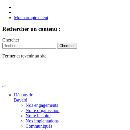
Mon compte client
Rechercher un contenu :
Chercher
Fermer et revenir au site
Aller
au
contenu
Découvrir
Bayard
Nos engagements
Notre organisation
Notre histoire
Nos implantations
Communiqués