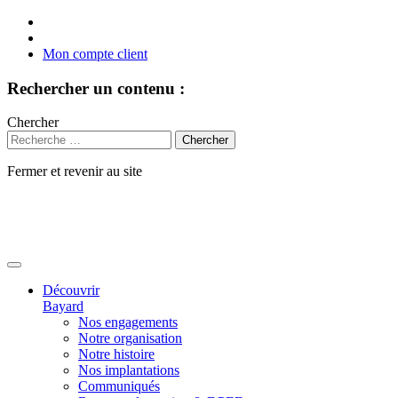
Mon compte client
Rechercher un contenu :
Chercher
Fermer et revenir au site
Aller
au
contenu
Découvrir
Bayard
Nos engagements
Notre organisation
Notre histoire
Nos implantations
Communiqués