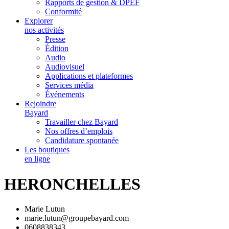
Rapports de gestion & DPEF
Conformité
Explorer
nos activités
Presse
Édition
Audio
Audiovisuel
Applications et plateformes
Services média
Événements
Rejoindre
Bayard
Travailler chez Bayard
Nos offres d’emplois
Candidature spontanée
Les boutiques
en ligne
HERONCHELLES
Marie Lutun
marie.lutun@groupebayard.com
0608838343